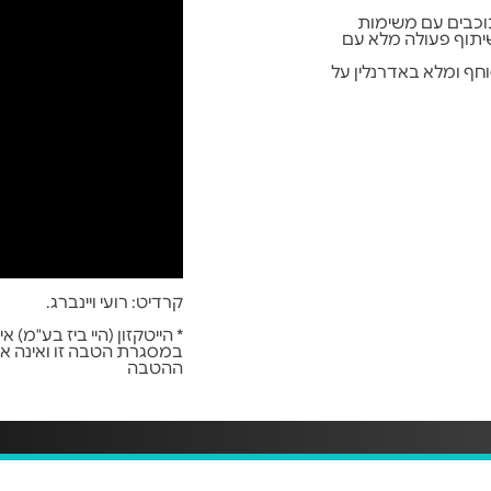
וכבים עם משימות
יתוף פעולה מלא עם
חף ומלא באדרנלין על
קרדיט: רועי ויינברג.
* הייטקזון (היי ביז בע"מ)
במסגרת הטבה זו ואינה אח
ההטבה