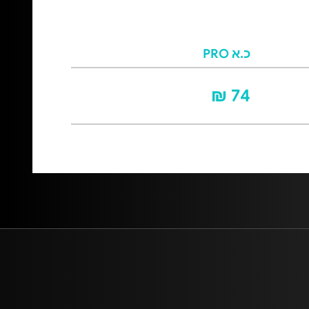
כ.א PRO
74 ₪