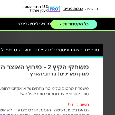
15% החזר כספי,
הרשמה
כניסת מנויים
מעניין אותך?
מבצעי ליסינג פרטי
כל הקטגוריות
מופעים, הצגות ופסטיבלים >
ילדים ונוער >
מופעי ילד
משחקי הקיץ 2 - מירוץ האוצר האבוד
מגוון תאריכים | ברחבי הארץ
משפחת טרסוב וטל מוסרי נוחתים על אי אקזוטי לחופ
סוד מטורף: אוצר מסתורי מוחבא על האי!
חשוב ביותר!
גם אם ביצעת רכישה - הזמנת הכרטיסים עדיין לא הוש