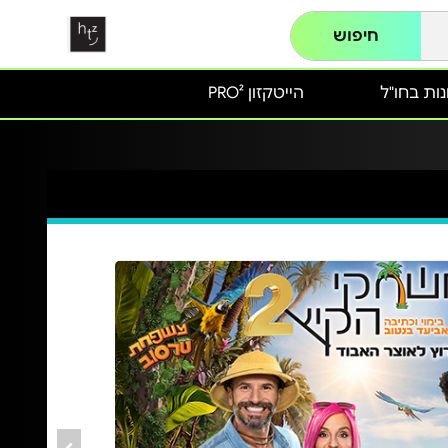
חיפוש
ות בחו"ל
הייטקזון PRO²