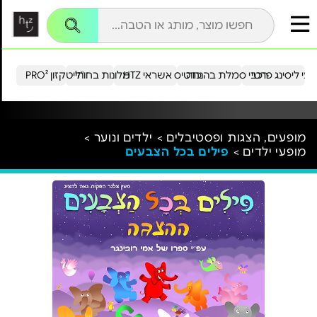
עי ליסינג פרטי
רכבי סמלת בהנחה
כרטיס אשראי HTZ
מלונות בחו"ל
הייטקזון PRO²
מופעים, הצגות ופסטיבלים >
ילדים ונוער >
מופעי ילדים >
פילים בכל הצבעים