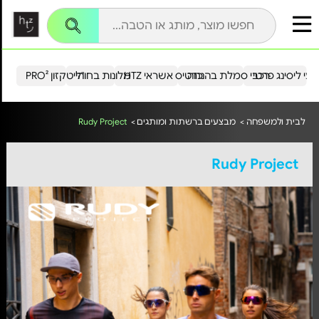
עי ליסינג פרטי
רכבי סמלת בהנחה
כרטיס אשראי HTZ
מלונות בחו"ל
הייטקזון PRO²
לבית ולמשפחה >
מבצעים ברשתות ומותגים >
Rudy Project
Rudy Project