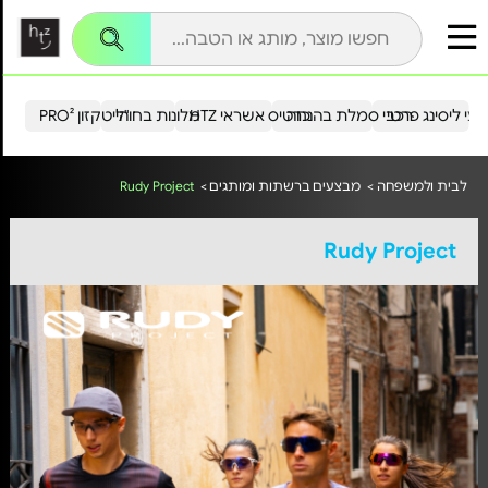
עי ליסינג פרטי
רכבי סמלת בהנחה
כרטיס אשראי HTZ
מלונות בחו"ל
הייטקזון PRO²
לבית ולמשפחה >
מבצעים ברשתות ומותגים >
Rudy Project
Rudy Project