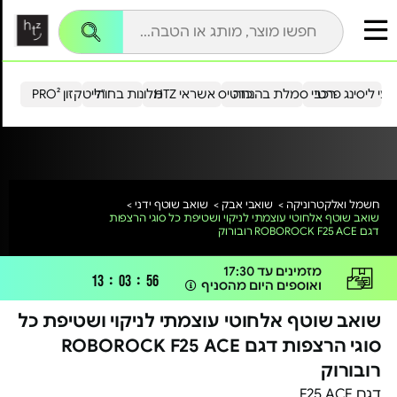
עי ליסינג פרטי
רכבי סמלת בהנחה
כרטיס אשראי HTZ
מלונות בחו"ל
הייטקזון PRO²
חשמל ואלקטרוניקה >
שואבי אבק >
שואב שוטף ידני >
שואב שוטף אלחוטי עוצמתי לניקוי ושטיפת כל סוגי הרצפות
דגם ROBOROCK F25 ACE רובורוק
מזמינים עד 17:30
:
:
13
03
56
1# הכי נמכר
בשואב שוטף ידני
ואוספים היום מהסניף
שואב שוטף אלחוטי עוצמתי לניקוי ושטיפת כל
סוגי הרצפות דגם ROBOROCK F25 ACE
רובורוק
דגם F25 ACE