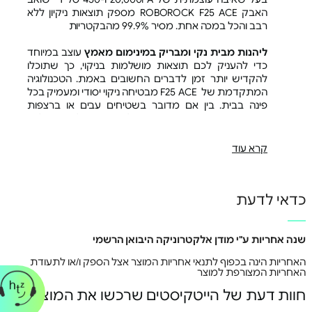
האבק ROBOROCK F25 ACE מספק תוצאות ניקיון ללא
רבב והכל במכה אחת. מסיר 99.9% מהבקטריות
ליהנות מבית נקי ומבריק במינימום מאמץ
עוצב במיוחד
כדי להעניק לכם תוצאות מושלמות בניקוי, כך שתוכלו
להקדיש יותר זמן לדברים החשובים באמת. הטכנולוגיה
המתקדמת של F25 ACE מבטיחה ניקוי יסודי ומעמיק בכל
פינה בבית. בין אם מדובר בשטיחים עבים או ברצפות
קשות, המכשיר מתמודד עם כל אתגר בקלות וביעילות.
תכנון חכם ומדויק מאפשר למכשיר להגיע לכל פינה ולנקות
ביסודיות, כך שתוכלו ליהנות מסביבה נקייה ובריאה יותר.
קרא עוד
מברשת חכמה
בזכות טכנולוגיית ה-scraper המתקדמת,
תוכלו ליהנות מניקוי ללא פסים. המברשת מצוידת בלהבים
כדאי לדעת
בצורת שיני כריש, ללכידת שערות ביעילות, ומבטיחה גימור
חלק ונקי בכל שימוש. לשואב יכולת להתמודד עם כל סוגי
הרצפות: פרקט, קרמיקה או שטיחים.
שנה אחריות ע"י מודן אלקטרוניקה היבואן הרשמי
עיצוב שטוח ומתקדם ושאיבה מלאה גם בזווית של 0
האחריות הינה בכפוף לתנאי אחריות המוצר אצל הספק ו/או לתעודת
מעלות
מושלם לניקיון בכל פינה בביתכם. השואב מתאים
האחריות המצורפת למוצר
לכל סוגי המשטחים ומבטיח תוצאות מרשימות בכל
שימוש. פרופיל
חוות דעת של הייטקיסטים שרכשו את המוצר
נמוך במיוחד מאפשר לשואב להגיע לכל פינה בבית, כולל