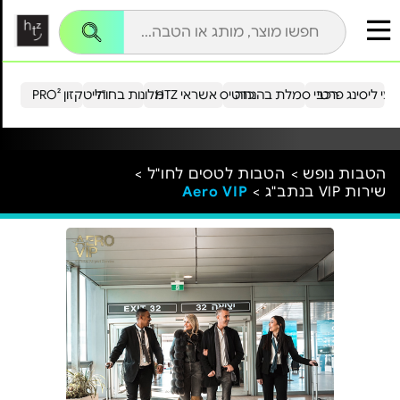
עי ליסינג פרטי
רכבי סמלת בהנחה
כרטיס אשראי HTZ
מלונות בחו"ל
הייטקזון PRO²
הטבות נופש >
הטבות לטסים לחו"ל >
שירות VIP בנתב"ג >
Aero VIP