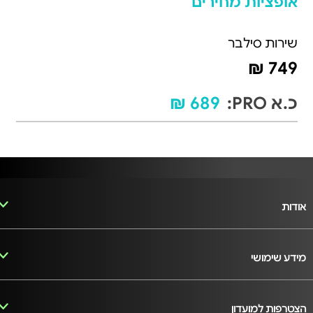
אופציות מחירים
שירות סילבר
749 ₪
כ.א PRO:
689 ₪
אודות
מידע שימושי
הצטרפות למועדון