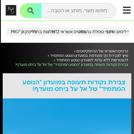
עי ליסינג פרטי
רכבי סמלת בהנחה
כרטיס אשראי HTZ
מלונות בחו"ל
הייטקזון PRO²
כרטיס האשראי של ההייטקיסטים >
שיוך לצבירת נק' מועדפת במועדון הנוסע המתמיד >
להצטרפות ללא עלות למועדון הנוסע המתמיד >
צבירת נקודות תעופה במועדון "הנוסע המתמיד" של אל על ביחס מועדף!
צבירת נקודות תעופה במועדון "הנוסע
המתמיד" של אל על ביחס מועדף!