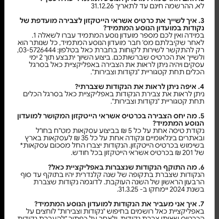
לא, ההרשמה חינם עד לתאריך 31.12.26
3. איך לשייך את כרטיס אשראי הייטקזון לצבירה מועדפת של
נקודות במועדון הנוסע המתמיד?
במידה ואין לכם מספר מועדון נוסע המתמיד עברו לשאלה 1.
לאחר שקיבלתם מס' חבר מועדון הנוסע המתמיד, כל שנותר הוא
רק להתקשר לשירות לקוחות בחברת כאל בטלפון: 03-5726444,
ולשייך את הכרטיס שברשותכם. ביצוע השיוך יתבצע תוך 2 ימי
עסקים ויהיה ניתן לראות את הצבירה באפליקציית כאל בסרגל
הכלים תחת קטגוריית "נקודות וצבירות".
4. איפה ניתן לראות את הנקודות שצברתי?
ניתן לראות את צבירת הנקודות באפליקציית כאל בסרגל הכלים
תחת קטגוריית "נקודות וצבירות".
5. מה יחס הצבירה בכרטיס אשראי הייטקזון המקושר למועדון
הנוסע המתמיד?
נקודת טיסה אחת על כל 5 ₪ בביצוע עסקאות מט"ח בחו"ל
ובאתרים בינלאומיים ונקודה אחת על כל 35 ₪ לעסקאות בארץ
בשימוש בכרטיס הייטקזון. הנקודות יצברו החל מסכום עסקאות*
של 201 ₪ בכרטיס אשראי הייטקזון בכל חודש.
6. מה התוקף הנקודות שנצברות באפליקציית כאל?
הנקודות שצברת בתקופה של שנה קלנדרית יהיו בתוקף עד סוף
הרבעון הראשון של השנה העוקבת. לדוגמה נקודות שצברת
בשנת 2024 יימחקו ב- 31.3.25.
7. איך אני מעביר את הנקודות למועדון הנוסע המתמיד?
באפליקציית כאל רושמים בחיפוש "נקודות וצבירות" לוחצים על
הכרטיס שאיתו צברת נקודות. ולאחר על כפתור "להעברת נקודות