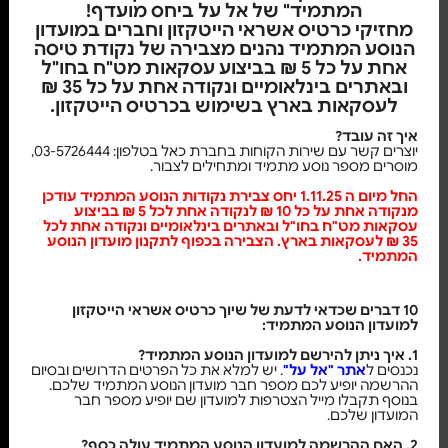
המתמיד" של אל על ביחס מועדף!
מחזיקי כרטיס אשראי הייטקזון וחברים במועדון
הנוסע המתמיד נהנים מצבירה של נקודת טיסה
אחת על כל 5 ₪ בביצוע עסקאות מט"ח בחו"ל
ובאתרים בינלאומיים ונקודה אחת על כל 35 ₪
לעסקאות בארץ בשימוש בכרטיס הייטקזון.
איך זה עובד?
יוצרים קשר עם שירות הקוחות בחברת כאל בטלפון: 03-5726444,
מוסרים מספר נוסע מתמיד ומתחילים לצבור.
החל מיום ה 1.11.25 יחס צבירת נקודות הנוסע המתמיד עודכן
מנקודה אחת על כל 10 ₪ לנקודה אחת לכל 5 ₪ בביצוע
עסקאות מט"ח בחו"ל ובאתרים בינלאומיים ונקודה אחת לכל
35 ₪ לעסקאות בארץ. הצבירה בכפוף לתקנון מועדון הנוסע
המתמיד
.
10 דברים שכדאי לדעת של שיוך כרטיס אשראי הייטקזון
למועדון הנוסע המתמיד:
1. איך ניתן להירשם למועדון הנוסע המתמיד?
נכנסים ל
אתר "אל על"
. יש למלא את כל הפרטים הדרושים ובסיום
ההרשמה יופיע לכם מספר חבר מועדון הנוסע המתמיד שלכם.
בנוסף תקבלו מייל הצטרפות למועדון שם יופיע מספר חבר
המועדון שלכם.
2. האם ההרשמה למועדון הנוסע המתמיד עולה כסף?