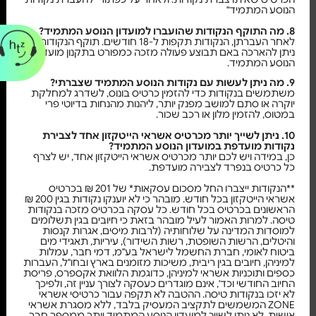
הנוסע המתמיד"
8. מה התוקף הנקודות שהועברו למועדון הנוסע המתמיד?
לאחר העברתן, הנקודות תקפות ל-18 חודשים. תוקף הנקודות
ניתן להארכה באם תבוצע פעולה מזכה כמפורט בתקנון מועדון
הנוסע המתמיד.
9. מה ניתן לעשות עם נקודות הנוסע המתמיד שצברתי?
משתמשים בנקודות כדי להזמין כרטיס בונוס, לשדרג למחלקת
יוקרה או סתם למושב מפנק יותר, ליהנות מהנחות בדיוטי פרי
במטוס, להזמין מלון או רכב שכור.
10. ניתן לשייך יותר מכרטיס אשראי הייטקזון אחד לצבירת
נקודות מועדפת במועדון הנוסע המתמיד?
כן, במידה ויש לכם יותר מכרטיס אשראי הייטקזון אחד, יש לצרף
כל כרטיס בנפרד לצבירה מועדפת.
**הנקודות ייצברו החל מסכום עסקאות* של 201 ₪ בכרטיס
אשראי הייטקזון בכל חודש. מובהר כי לא יוענקו נקודות בגין 200 ₪
הראשונים בכרטיס בכל חודש. כל עסקה בכרטיס מזכה בנקודות
טיסה. למרות האמור לעיל מובהר בזאת כי חיובים בגין תשלומים
למוסדות המדינה על שלוחותיה (לרבות מיסים, אגרות קנסות
והיטלים, הרשות השופטת, רשות השידור), עיריות, תאגידי מים
ביטוח לאומי, חברת החשמל לישראל בע"מ, דמי חבר, עמלות
למיניהן, חיובים בגין ריבית, משיכות מזומנים בארץ ובחו"ל, העברות
כספים ותוכניות אשראי למיניהן, כדוגמת הלוואת אקספרס, פריסת
החיוב החודשי וכד', אינם מוגדרים כעסקה לצורך עניין זה, ולפיכך
לא יזכו בנקודות טיסה. ההטבה לא תקפה עבור כרטיסי אשראי
ZONE המשמשים לתקציב המעסיק בלבד, ללא מסגרת אשראי
אישית. לא ניתן לשייך למועדון הנוסע המתמיד יותר ממספר חבר