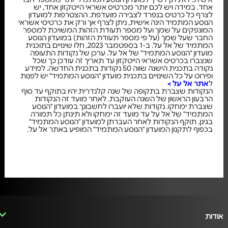
אחד. במידה ויש לכם יותר מכרטיס אשראי הייטקזון אחד, יש
לצרף כל כרטיס בנפרד לצבירה מועדפת. ההצטרפות למועדון
הנוסע המתמיד הינה אישית, ניתן לצרף אך ורק את כרטיסי אשראי
המונפקים על שמך ועל מספר תעודת הזהות המשויכת למספר
החבר שעל שמך (על פי מספר תעודת הזהות) במועדון הנוסע
המתמיד של אל על. ב-1 בספטמבר 2023, חלו שינויים בתוכנית
מועדון "הנוסע המתמיד" של אל על. ערכן של נקודות התעופה
שנצברו בכרטיס אשראי הייטקזון עד תאריך זה עודכן כך שכל
נקודה בתכנית הישנה שווה 50 נקודות בתכנית החדשה. למידע
ופירוט על כל השינויים בתכנית מועדון "הנוסע המתמיד" יש לפנות
ל
אתר אל על >
הנקודות שצברת בתקופה של שנה קלנדרית יהיו בתוקף עד סוף
הרבעון הראשון של השנה העוקבת. לאחר מועד זה הנקודות
שצברת ימחקו. נקודות שלא יועברו לחשבונך במועדון "הנוסע
המתמיד" של אל על עד מועד זה ימחקו ולא תינתן כל תמורה
בגינן. תוקף הנקודות לאחר העברתן למועדון "הנוסע המתמיד"
בכפוף לתקנון המועדון "הנוסע המתמיד" המופיע באתר אל על.
אודות