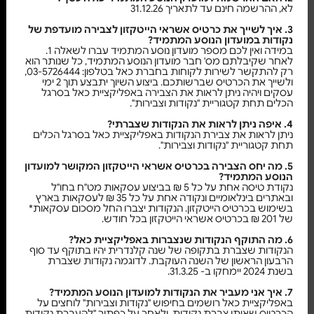
לא, ההרשמה חינם עד לתאריך 31.12.26
3. איך לשייך את כרטיס אשראי הייטקזון לצבירה מועדפת של
נקודות במועדון הנוסע המתמיד?
במידה ואין לכם מספר מועדון נוסע המתמיד עברו לשאלה 1.
לאחר שקיבלתם מס' חבר מועדון הנוסע המתמיד, כל שנותר הוא
רק להתקשר לשירות לקוחות בחברת כאל בטלפון: 03-5726444,
ולשייך את הכרטיס שברשותכם. ביצוע השיוך יתבצע תוך 2 ימי
עסקים ויהיה ניתן לראות את הצבירה באפליקציית כאל בסרגל
הכלים תחת קטגוריית "נקודות וצבירות".
4. איפה ניתן לראות את הנקודות שצברתי?
ניתן לראות את צבירת הנקודות באפליקציית כאל בסרגל הכלים
תחת קטגוריית "נקודות וצבירות".
5. מה יחס הצבירה בכרטיס אשראי הייטקזון המקושר למועדון
הנוסע המתמיד?
נקודת טיסה אחת על כל 5 ₪ בביצוע עסקאות מט"ח בחו"ל
ובאתרים בינלאומיים ונקודה אחת על כל 35 ₪ לעסקאות בארץ
בשימוש בכרטיס הייטקזון. הנקודות יצברו החל מסכום עסקאות*
של 201 ₪ בכרטיס אשראי הייטקזון בכל חודש.
6. מה התוקף הנקודות שנצברות באפליקציית כאל?
הנקודות שצברת בתקופה של שנה קלנדרית יהיו בתוקף עד סוף
הרבעון הראשון של השנה העוקבת. לדוגמה נקודות שצברת
בשנת 2024 יימחקו ב- 31.3.25.
7. איך אני מעביר את הנקודות למועדון הנוסע המתמיד?
באפליקציית כאל רושמים בחיפוש "נקודות וצבירות" לוחצים על
הכרטיס שאיתו צברת נקודות. ולאחר על כפתור "להעברת נקודות