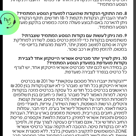
הנוסע המתמיד"
8. מה התוקף הנקודות שהועברו למועדון הנוסע המתמיד?
לאחר העברתן, הנקודות תקפות ל-18 חודשים. תוקף הנקודות
ניתן להארכה באם תבוצע פעולה מזכה כמפורט בתקנון מועדון
הנוסע המתמיד.
9. מה ניתן לעשות עם נקודות הנוסע המתמיד שצברתי?
משתמשים בנקודות כדי להזמין כרטיס בונוס, לשדרג למחלקת
יוקרה או סתם למושב מפנק יותר, ליהנות מהנחות בדיוטי פרי
במטוס, להזמין מלון או רכב שכור.
10. ניתן לשייך יותר מכרטיס אשראי הייטקזון אחד לצבירת
נקודות מועדפת במועדון הנוסע המתמיד?
כן, במידה ויש לכם יותר מכרטיס אשראי הייטקזון אחד, יש לצרף
כל כרטיס בנפרד לצבירה מועדפת.
**הנקודות ייצברו החל מסכום עסקאות* של 201 ₪ בכרטיס
אשראי הייטקזון בכל חודש. מובהר כי לא יוענקו נקודות בגין 200 ₪
הראשונים בכרטיס בכל חודש. כל עסקה בכרטיס מזכה בנקודות
טיסה. למרות האמור לעיל מובהר בזאת כי חיובים בגין תשלומים
למוסדות המדינה על שלוחותיה (לרבות מיסים, אגרות קנסות
והיטלים, הרשות השופטת, רשות השידור), עיריות, תאגידי מים
ביטוח לאומי, חברת החשמל לישראל בע"מ, דמי חבר, עמלות
למיניהן, חיובים בגין ריבית, משיכות מזומנים בארץ ובחו"ל, העברות
כספים ותוכניות אשראי למיניהן, כדוגמת הלוואת אקספרס, פריסת
החיוב החודשי וכד', אינם מוגדרים כעסקה לצורך עניין זה, ולפיכך
לא יזכו בנקודות טיסה. ההטבה לא תקפה עבור כרטיסי אשראי
ZONE המשמשים לתקציב המעסיק בלבד, ללא מסגרת אשראי
אישית. לא ניתן לשייך למועדון הנוסע המתמיד יותר ממספר חבר