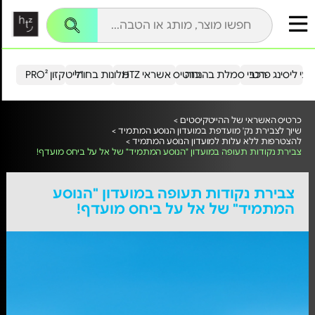
עי ליסינג פרטי
רכבי סמלת בהנחה
כרטיס אשראי HTZ
מלונות בחו"ל
הייטקזון PRO²
כרטיס האשראי של ההייטקיסטים >
שיוך לצבירת נק' מועדפת במועדון הנוסע המתמיד >
להצטרפות ללא עלות למועדון הנוסע המתמיד >
צבירת נקודות תעופה במועדון "הנוסע המתמיד" של אל על ביחס מועדף!
צבירת נקודות תעופה במועדון "הנוסע
המתמיד" של אל על ביחס מועדף!