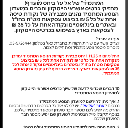
המתמיד" של אל על ביחס מועדף!
מחזיקי כרטיס אשראי הייטקזון וחברים במועדון
הנוסע המתמיד נהנים מצבירה של נקודת טיסה
אחת על כל 5 ₪ בביצוע עסקאות מט"ח בחו"ל
ובאתרים בינלאומיים ונקודה אחת על כל 35 ₪
לעסקאות בארץ בשימוש בכרטיס הייטקזון.
איך זה עובד?
יוצרים קשר עם שירות הקוחות בחברת כאל בטלפון: 03-5726444,
מוסרים מספר נוסע מתמיד ומתחילים לצבור.
החל מיום ה 1.11.25 יחס צבירת נקודות הנוסע המתמיד עודכן
מנקודה אחת על כל 10 ₪ לנקודה אחת לכל 5 ₪ בביצוע
עסקאות מט"ח בחו"ל ובאתרים בינלאומיים ונקודה אחת לכל
35 ₪ לעסקאות בארץ. הצבירה בכפוף לתקנון מועדון הנוסע
המתמיד
.
10 דברים שכדאי לדעת של שיוך כרטיס אשראי הייטקזון
למועדון הנוסע המתמיד:
1. איך ניתן להירשם למועדון הנוסע המתמיד?
נכנסים ל
אתר "אל על"
. יש למלא את כל הפרטים הדרושים ובסיום
ההרשמה יופיע לכם מספר חבר מועדון הנוסע המתמיד שלכם.
בנוסף תקבלו מייל הצטרפות למועדון שם יופיע מספר חבר
המועדון שלכם.
2. האם ההרשמה למועדון הנוסע המתמיד עולה כסף?