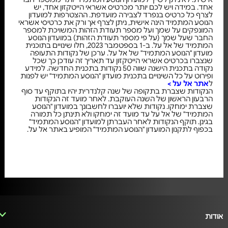
אחד. במידה ויש לכם יותר מכרטיס אשראי הייטקזון אחד, יש
לצרף כל כרטיס בנפרד לצבירה מועדפת. ההצטרפות למועדון
הנוסע המתמיד הינה אישית, ניתן לצרף אך ורק את כרטיסי אשראי
המונפקים על שמך ועל מספר תעודת הזהות המשויכת למספר
החבר שעל שמך (על פי מספר תעודת הזהות) במועדון הנוסע
המתמיד של אל על. ב-1 בספטמבר 2023, חלו שינויים בתוכנית
מועדון "הנוסע המתמיד" של אל על. ערכן של נקודות התעופה
שנצברו בכרטיס אשראי הייטקזון עד תאריך זה עודכן כך שכל
נקודה בתכנית הישנה שווה 50 נקודות בתכנית החדשה. למידע
ופירוט על כל השינויים בתכנית מועדון "הנוסע המתמיד" יש לפנות
ל
אתר אל על >
הנקודות שצברת בתקופה של שנה קלנדרית יהיו בתוקף עד סוף
הרבעון הראשון של השנה העוקבת. לאחר מועד זה הנקודות
שצברת ימחקו. נקודות שלא יועברו לחשבונך במועדון "הנוסע
המתמיד" של אל על עד מועד זה ימחקו ולא תינתן כל תמורה
בגינן. תוקף הנקודות לאחר העברתן למועדון "הנוסע המתמיד"
בכפוף לתקנון המועדון "הנוסע המתמיד" המופיע באתר אל על.
אודות