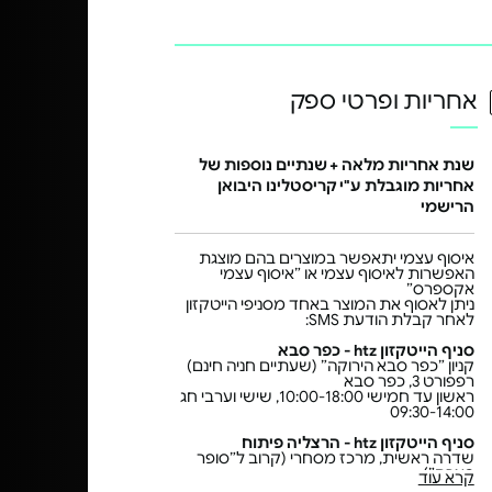
אחריות ופרטי ספק
שנת אחריות מלאה + שנתיים נוספות של
אחריות מוגבלת ע"י קריסטלינו היבואן
הרישמי
איסוף עצמי יתאפשר במוצרים בהם מוצגת
האפשרות לאיסוף עצמי או ״איסוף עצמי
אקספרס״
ניתן לאסוף את המוצר באחד מסניפי הייטקזון
לאחר קבלת הודעת SMS:
סניף הייטקזון htz - כפר סבא
קניון ״כפר סבא הירוקה״ (שעתיים חניה חינם)
רפפורט 3, כפר סבא
ראשון עד חמישי 10:00-18:00, שישי וערבי חג
09:30-14:00
סניף הייטקזון htz - הרצליה פיתוח
שדרה ראשית, מרכז מסחרי (קרוב ל״סופר
פארם״)
קרא עוד
אבא אבן 12, הרצליה