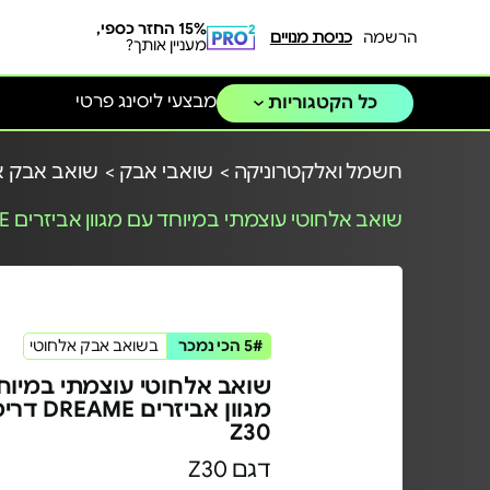
15% החזר כספי,
הרשמה
כניסת מנויים
מעניין אותך?
מבצעי ליסינג פרטי
כל הקטגוריות
חשמל ואלקטרוניקה >
שואבי אבק >
שואב אבק א
שואב אלחוטי עוצמתי במיוחד עם מגוון אביזרים DREAME דרימי | דגם Z30
5# הכי נמכר
בשואב אבק אלחוטי
שואב אלחוטי עוצמתי במיוח
מגוון אביזרי
Z30
דגם Z30