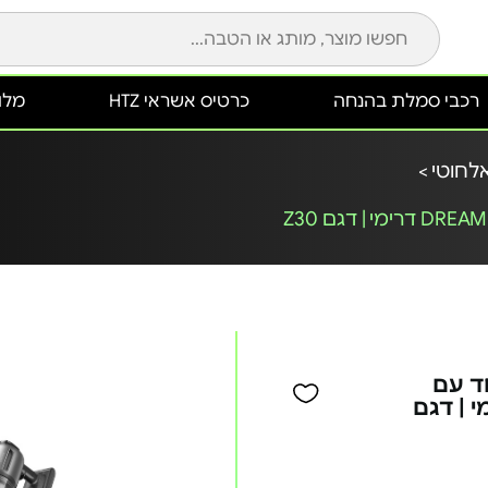
רכבי סמלת בהנחה
כרטיס אשראי HTZ
מלונ
לחוטי >
ד עם
ם DREAME דרימי | דגם