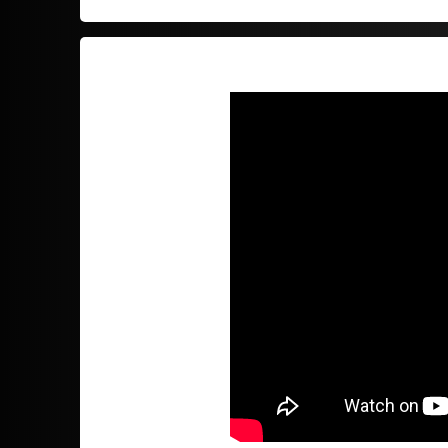
ראשון עד חמישי 10:00-18:00, שישי וערבי חג
09:30-13:00
סניף הייטקזון htz - תל אביב
מרחק הליכה מקניון עזראלי, מרכז Toha,
הרכבת הקלה ורכבת השלום
יגאל אלון 121, תל אביב
ראשון עד חמישי 10:00-18:00, שישי וערבי חג
09:30-13:00
משלוח מהיר עד הבית Same Day
,
מתאפשר ב
אזורים נבחרים
ובמוצרים
המסומנים בסוג משלוח זה בלבד.
הזמנות עד השעה 10:00 ימסרו עד השעה
22:00. הזמנות שיתקבלו לאחר השעה 10:00
ימסרו ביום העסקים הבא.