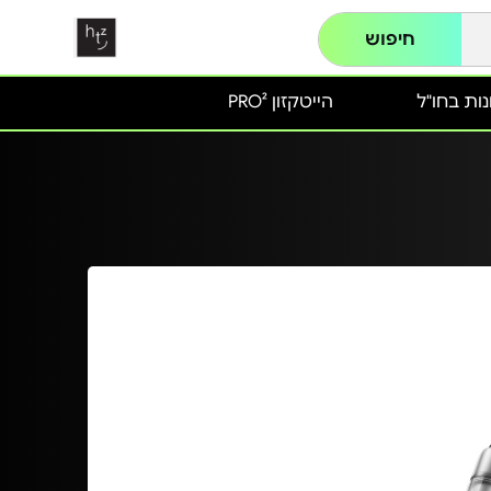
חיפוש
ות בחו"ל
הייטקזון PRO²