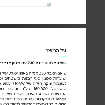
על המוצר
שואב אלחוטי דגם Z30 עם מגוון אביזרים DREAME דרימי
שואב האבק Z30 מנקה באופן יסודי,
ושיערות ממגוון סוגי רצפות ומשטחים (כ
לעוצמת יניקה 
Tangle המתקדמת מונעת הסתבכות ש
השואב, כך שתוכלו להמשיך לנקות ברציפות