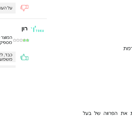
על העו
רון
המוצר 
מספיק 
כבד, לא
משמעות
מוצר ל
דוד
שואב אי
בת ומסרקת את הפרווה של בעל
תמורה מ