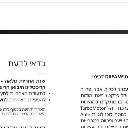
כדאי לדעת
שנת אחריות מלאה + ש
קריסטלינו היבואן הריש
 יעיל ועמוק לכלוך, אבק, פרווה
לתעודת האחריות
לחץ 
ולל פרקט). זאת הודות
ל
הפעלת האחריות
לחץ 
חזקה של 310AW, מנוע טורבו מתקדם במהירות
שיא של 150,000 סל"ד ובזכות מערכת ה-™TurboMotor
האחריות הינה בכפוף לתנאי
האחריות המצורפת למוצר
החדשנית, המונעת איבוד עוצמת שאיבה. בנוסף, טכנולוגיית Anti-
ל שיער ופרווה במברשת
 וביעילות, בלי עצירות