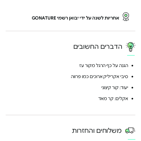
הקניות באתר
ובנוסף, PRO² shop עד 50% הנחה
על הטבות פנאי, מסעדות, גדג'טים
אחריות לשנה על ידי יבואן רשמי GONATURE
ועוד | מחיר PRO² מסובסד על
מאות אטרקציות וחוויות
בצירוף בן/בת זוג מחשבון בנק
משותף נהנים מהחזר כספי גבוה
יותר
לפרטים נוספים >
הדברים החשובים
*בתשלום בכרטיס אשראי הייטקזון
בסטטוס PRO² ובכפוף לתקנון
PRO²
הגנה על כף הרגל מקור עז
סיבי אקריליק ארוכים כמו פרווה
יעוד: קור קיצוני
אקלים: קר מאד
בדקו אם אני PRO² >
משלוחים והחזרות