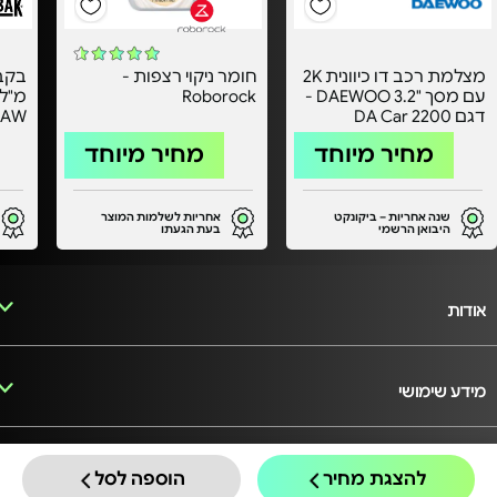
מצלמת רכב דו כיוונית 2K
חומר ניקוי רצפות -
עם מסך "3.2 DAEWOO -
Roborock
דגם DA Car 2200
RAW
מחיר מיוחד
מחיר מיוחד
שנה אחריות – ביקונקט
אחריות לשלמות המוצר
היבואן הרשמי
בעת הגעתו
אודות
מידע שימושי
הצטרפות למועדון
להצגת מחיר
הוספה לסל