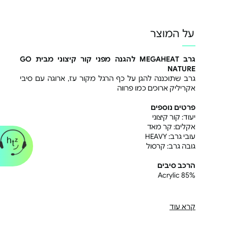
על המוצר
גרב MEGAHEAT להגנה מפני קור קיצוני מבית GO
NATURE
גרב שתוכננה להגן על כף הרגל מקור עז, ארוגה עם סיבי
אקריליק ארוכים כמו פרווה
פרטים נוספים
יעוד: קור קיצוני
אקלים: קר מאד
עובי גרב: HEAVY
גובה גרב: קרסול
הרכב סיבים
85% Acrylic
13% Polyester
2% Elastan
קרא עוד
צבעים : אפור ,בורדו