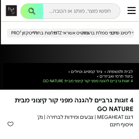
עי ליסינג פרטי
רכבי סמלת בהנחה
כרטיס אשראי HTZ
מלונות בחו"ל
הייטקזון PRO²
לבית ולמשפחה >
ציוד קמפינג וטיולים >
ביגוד תרמי ואביזרים >
4 זוגות גרביים להגנה מפני קור קיצוני מבית GO NATURE
4 זוגות גרביים להגנה מפני קור קיצוני מבית
GO NATURE
דגם MEGAHEAT | צבעים ומידות לבחירה | נק'
איסוף חינם