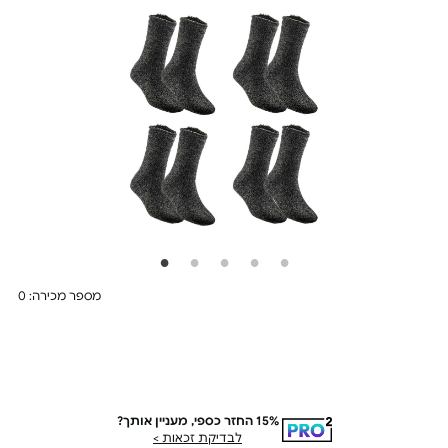
מספר מכירה: 0
PRO²
15% החזר כספי, מעניין אותך?
עד 15% החזר כספי על
לבדיקת זכאות >