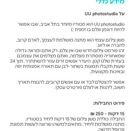
מידע כללי
על UU photostudio
UU photostudio הוא סטודיו מיוחד בתל אביב, שבו אפשר
להיות דוגמן וצלם בו זמנית :)
סשן צילום עצמי הוא מתנה מושלמת לעצמך, לאדם קרוב,
לחברה או לזוג.
זהו פורמט צילום חדש שבו אין צלם, רק אתם ומראה גדולה
שמאחוריה מוסתרת מצלמה, ואתם מצלמים את עצמכם
בעזרת שלט קטן. היעדר אנשים זרים עוזר להשתחרר. תוך 24
שעות תקבלו תמונות בשחור-לבן עם תאורה אמנותית יפה
ובאיכות מקצועית.
אפשר להצטלם לבד או עם אנשים קרובים, להנציח תאריך
חשוב, ליהנות או לצלם פורטרט עסקי.
פירוט החבילות:
15 דקות - 250 ₪
החבילה כוללת סשן צילום של 15 דקות ליחיד בסטודיו.
מתנה מושלמת ליחיד, מתאים למישהו שרוצה לעשות תמונת
פרופיל חדשה.