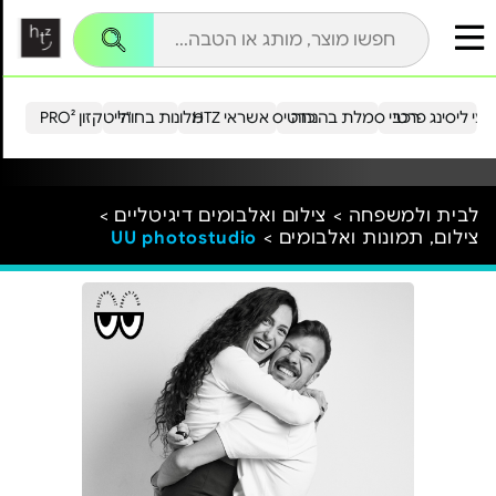
עי ליסינג פרטי
רכבי סמלת בהנחה
כרטיס אשראי HTZ
מלונות בחו"ל
הייטקזון PRO²
לבית ולמשפחה >
צילום ואלבומים דיגיטליים >
צילום, תמונות ואלבומים >
UU photostudio