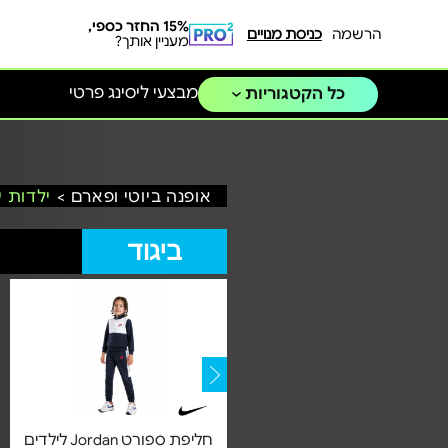
15% החזר כספי,
הרשמה
כניסת מנויים
מעניין אותך?
מבצעי ליסינג פרטי
כל הקטגוריות
אופנה ביוטי ופארם >
ילדות י
ביגוד
סווטשרט Adidas לילדים דגם
חליפת ספורט Jordan לילדים