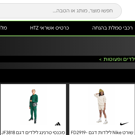
רכבי סמלת בהנחה
כרטיס אשראי HTZ
מלונ
לדים ופעוטות >
שורט Nike לילדות דגם FD2919-
מכנסי טרנינג לילדים דגם JF3818