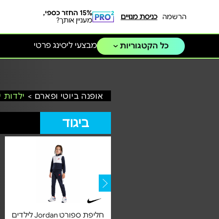
15% החזר כספי,
הרשמה
כניסת מנויים
מעניין אותך?
מבצעי ליסינג פרטי
כל הקטגוריות
אופנה ביוטי ופארם >
ילדות י
ביגוד
סווטשרט Adidas לילדים דגם
חליפת ספורט Jordan לילדים