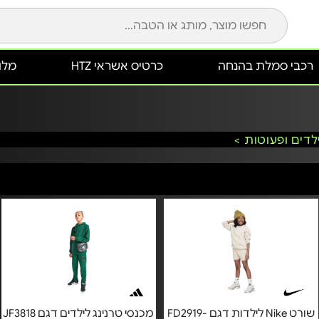
רכבי סמלת בהנחה
כרטיס אשראי HTZ
מלונ
לדים ופעוטות >
שורט Nike לילדות דגם FD2919-
מכנסי טרנינג לילדים דגם JF3818