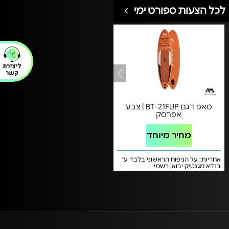
לכל הצעות ספורט ימי
סאפ דגם BT-21FUP | צבע
אפרסק
מחיר מיוחד
אחריות: על הניפוח הראשוני בלבד ע"
בנדא מגנטיק יבואן רשמי