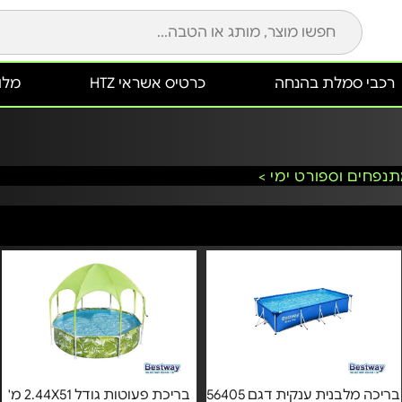
רכבי סמלת בהנחה
כרטיס אשראי HTZ
מלונ
תנפחים וספורט ימי >
בריכה מלבנית ענקית דגם 56405
בריכת פעוטות גודל 2.44X51 מ'