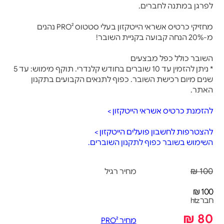
לפרגן במתנה לחברים.
מחזיקי כרטיס אשראי הייטקזון בעלי סטטוס PRO² נהנים
מ-20% הנחה קבועה בקניית השובר!
השובר כולל כפל מבצעים
* ניתן להזמין עד 10 שוברים בחודש קלנדרי. תוקף מימוש: עד 5
שנים מיום רכישת השובר. כפוף לתנאים הקבועים בתקנון
האתר.
להזמנת כרטיס אשראי הייטקזון >
להצטרפות לחשבון פועלים הייטקזון >
השימוש בשובר כפוף לתקנון השוברים.
100 ₪
מחיר רגיל
100 ₪
חבר htz
80 ₪
מחיר PRO²