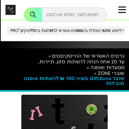
עי ליסינג פרטי
רכבי סמלת בהנחה
כרטיס אשראי HTZ
מלונות בחו"ל
הייטקזון PRO²
כרטיס האשראי של ההייטקיסטים >
עד 20 אחוז הנחה לרשתות מזון, תיירות,
מסעדות ואופנה >
שוברי ZONE >
שובר GiftZone בשווי 100 ₪ לרשתות אופנה
מובילות