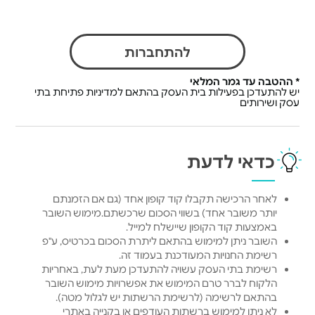
להתחברות
* ההטבה עד גמר המלאי
יש להתעדכן בפעילות בית העסק בהתאם למדיניות פתיחת בתי
עסק ושירותים
כדאי לדעת
לאחר הרכישה תקבלו קוד קופון אחד (גם אם הזמנתם
יותר משובר אחד) בשווי הסכום שרכשתם.מימוש השובר
באמצעות קוד הקופון שיישלח למייל.
השובר ניתן למימוש בהתאם ליתרת הסכום בכרטיס, ע"פ
רשימת החנויות המעודכנת בעמוד זה.
רשימת בתי העסק עשויה להתעדכן מעת לעת, באחריות
הלקוח לברר טרם המימוש את אפשרויות מימוש השובר
בהתאם לרשימה (לרשימת הרשתות יש לגלול מטה).
לא ניתן למימוש ברשתות העודפים או בקנייה באתרי