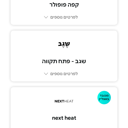
קפה פופולר
לפרטים נוספים
03-5552020
שגב - פתח תקווה
לפרטים נוספים
מכובד
073-2665555
באונליין
next heat