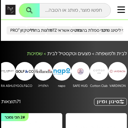
עי ליסינג פרטי
רכבי סמלת בהנחה
כרטיס אשראי HTZ
מלונות בחו"ל
הייטקזון PRO²
לבית ולמשפחה
>
מצעים וטקסטיל לבית
>
שמיכות
VARDINON
Cotton Club
SAFE HUG
napo
הולנדיה
GOLF&CO
URA ASHLEY
סינון ומיון
71
תוצאות
2#
הכי נמכר