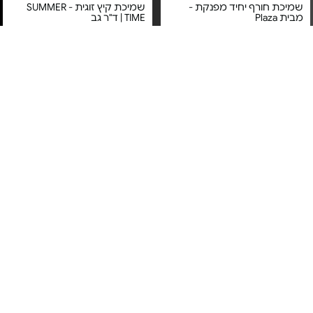
שמיכת חורף יחיד מפנקת -
שמיכת קיץ זוגית - SUMMER
מבית Plaza
TIME | ד"ר גב
מחיר מיוחד
מחיר מיוחד
אחריות על טיב המוצר בעת
אחריות יבואן רשמי
קבלתו
משלוח חינם
שמיכת קיץ כותנה וסיבי במבוק -
שמיכת קיץ זוגית - BREEZE
דגם ALPACA Bamboo | גדלים