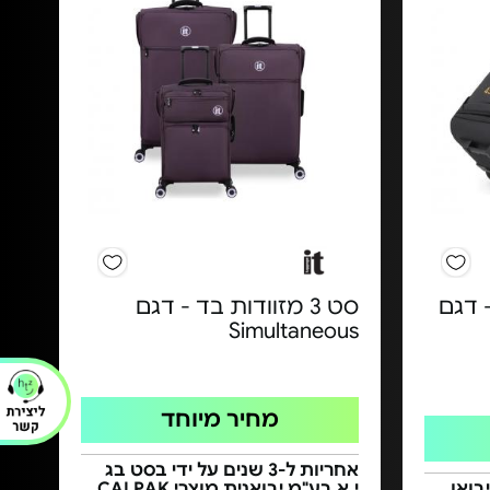
יעות דאפל 21" - דגם
סט 3 מזוודות בד - דגם
Simultaneous
מחיר מיוחד
אחריות ל-3 שנים על ידי בסט בג
 היבואן
י.א בע"מ יבואנית מוצרי CALPAK