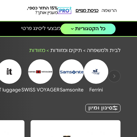
15% החזר כספי,
הרשמה
כניסת מנויים
מעניין אותך?
מבצעי ליסינג פרטי
כל הקטגוריות
לבית ולמשפחה
>
תיקים ומזוודות
>
מזוודות
T luggage
SWISS VOYAGER
Samsonite
Ferrini
סינון ומיון