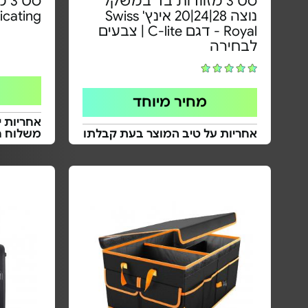
סט 3 מזוודות בד במשקל
סט
נוצה 28|24|20 אינץ' Swiss
icating
Royal - דגם C-lite | צבעים
לבחירה
מחיר מיוחד
אחריות י
אחריות על טיב המוצר בעת קבלתו
משלוח ח