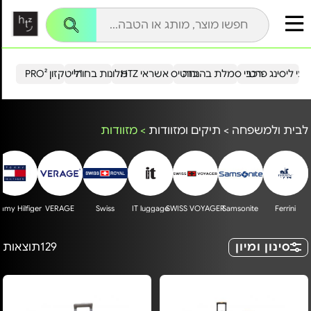
עי ליסינג פרטי
רכבי סמלת בהנחה
כרטיס אשראי HTZ
מלונות בחו"ל
הייטקזון PRO²
לבית ולמשפחה
>
תיקים ומזוודות
>
מזוודות
my Hilfiger
VERAGE
Swiss
IT luggage
SWISS VOYAGER
Samsonite
Ferrini
סינון ומיון
129
תוצאות