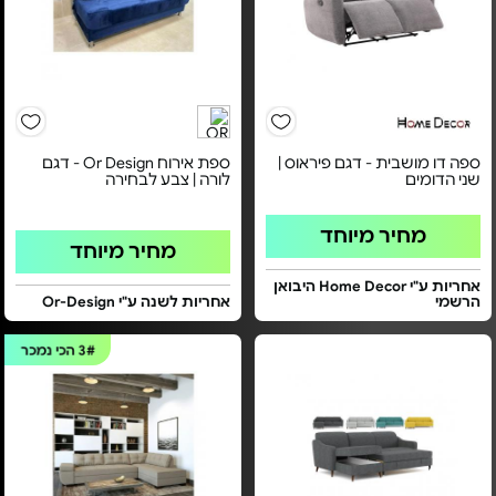
ספה דו מושבית - דגם פיראוס |
ספת אירוח Or Design - דגם
שני הדומים
לורה | צבע לבחירה
מחיר מיוחד
מחיר מיוחד
אחריות ע"י Home Decor היבואן
הרשמי
אחריות לשנה ע"י Or-Design
3#
הכי נמכר