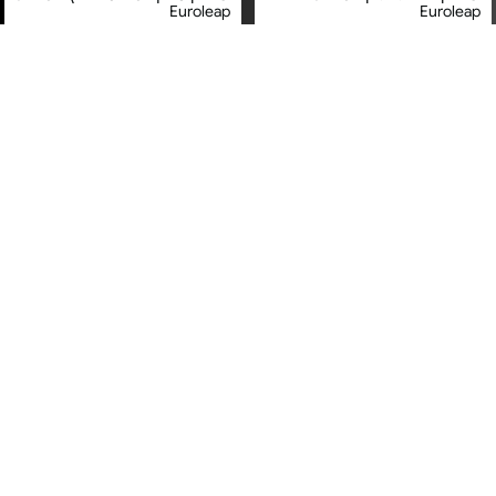
Euroleap
Euroleap
מחיר מיוחד
מחיר מיוחד
אחריות יבואן רשמי
אחריות יבואן רשמי
משלוח חינם
משלוח חינם
שולחן משולב 9 משחקים ב-1 -
שולחן משחק כדורגל 54 אינץ -
מבית Euroleap
מבית Euroleap