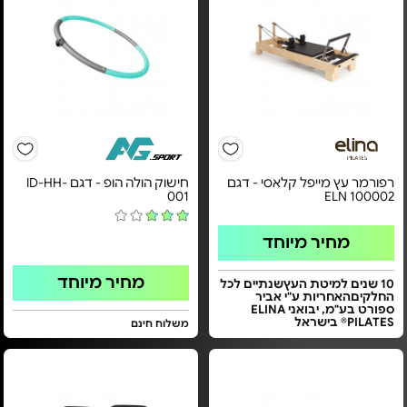
רפורמר עץ מייפל קלאסי - דגם
חישוק הולה הופ - דגם ID-HH-
001
ELN 100002
מחיר מיוחד
מחיר מיוחד
10 שנים למיטת העץשנתיים לכל
החלקיםהאחריות ע"י אביר
ספורט בע"מ, יבואני ELINA
PILATES® בישראל
משלוח חינם