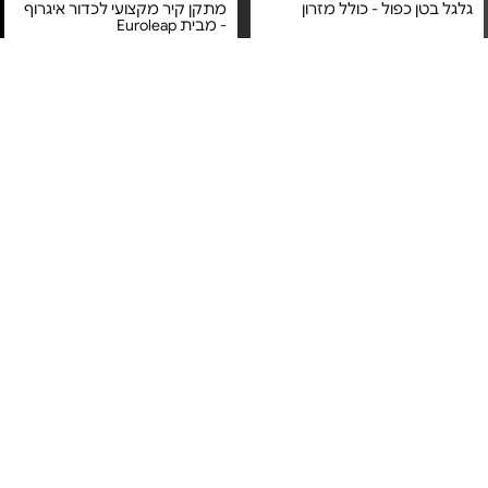
גלגל בטן כפול - כולל מזרון
מתקן קיר מקצועי לכדור איגרוף
- מבית Euroleap
מחיר מיוחד
מחיר מיוחד
אחריות יבואן רשמי
משלוח חינם
משלוח חינם
מדרגת אירובי - מבית Euroleap
זוג כפפות איגרוף - מצופות דמוי
עור