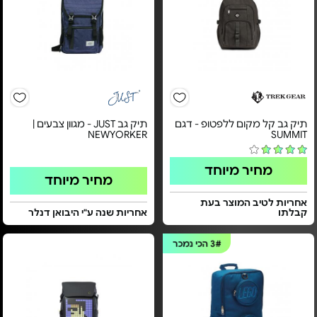
תיק גב קל מקום ללפטופ - דגם
תיק גב JUST - מגוון צבעים |
NEWYORKER
SUMMIT
מחיר מיוחד
מחיר מיוחד
אחריות לטיב המוצר בעת
קבלתו
אחריות שנה ע"י היבואן דנלר
3#
הכי נמכר