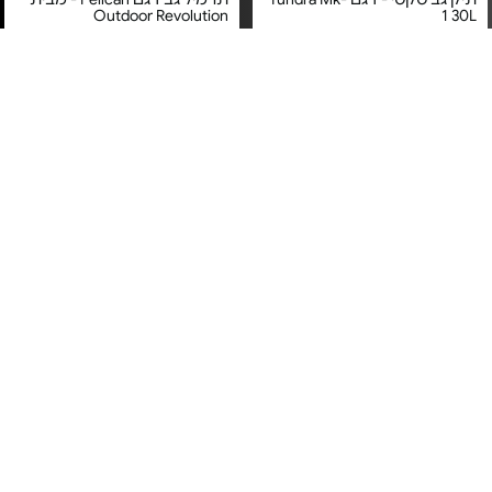
Outdoor Revolution
1 30L
מחיר מיוחד
מחיר מיוחד
אחריות: שנה ע"י קל גב היבואן
10 שנות אחריות ע"י גו נייצ\'ר
הרשמי Outdoor Revolution
תיק עסקים מעור - עיצוב איטלקי
תיק גב קל משקל ליום יום -
| חום
TREKKER CLASSIC