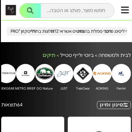
עי ליסינג פרטי
רכבי סמלת בהנחה
כרטיס אשראי HTZ
מלונות בחו"ל
הייטקזון PRO²
לבית ולמשפחה
>
ביוטי ולייף סטייל
>
תיקים
TREKGEAR
METRO BRIEF
GO Nature
JUST
TrekGear
AOKING
Ferrini
סינון ומיון
64
תוצאות