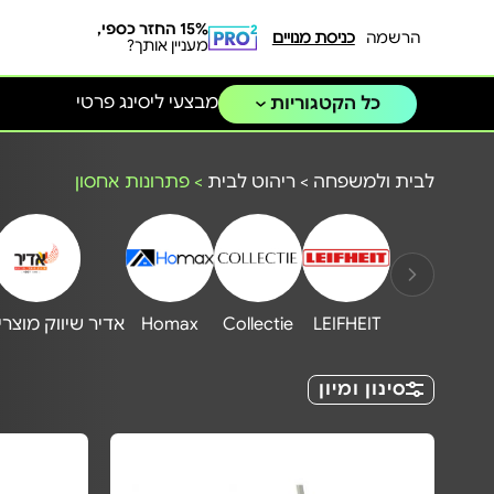
15% החזר כספי,
הרשמה
כניסת מנויים
מעניין אותך?
מבצעי ליסינג פרטי
כל הקטגוריות
לבית ולמשפחה
>
ריהוט לבית
>
פתרונות אחסון
LEIFHEIT
Collectie
Homax
אדיר שיווק מוצרי
סינון ומיון