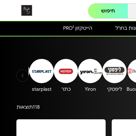
חיפוש
ות בחו"ל
הייטקזון PRO²
Buo
ליפסקי
Yiron
כתר
starplast
אביעם
EM
118
תוצאות