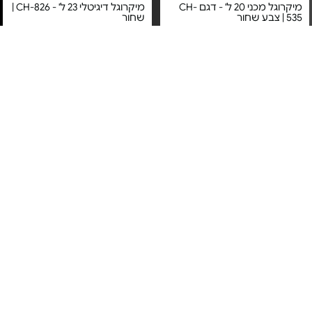
מיקרוגל מכני 20 ל' - דגם CH-
מיקרוגל דיגיטלי 23 ל' - CH-826 |
535 | צבע שחור
שחור
מחיר מיוחד
מחיר מיוחד
אחריות יבואן רשמי
אחריות יבואן רשמי
משלוח חינם
משלוח חינם
5#
הכי נמכר
מיקרוגל דיגיטלי משולב - דגם
מיקרוגל 32 ליטר - דגם R-
328FH(BS) - SPACE MAX
DL-2029