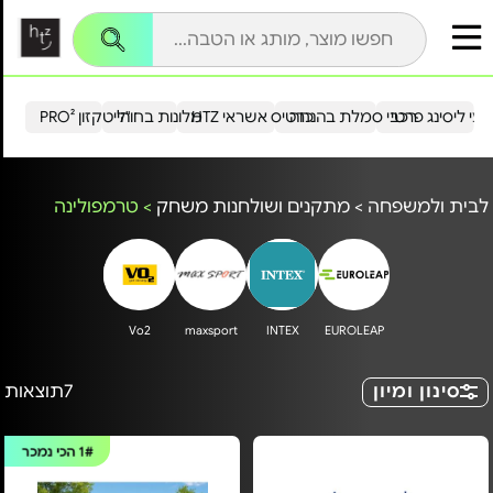
עי ליסינג פרטי
רכבי סמלת בהנחה
כרטיס אשראי HTZ
מלונות בחו"ל
הייטקזון PRO²
לבית ולמשפחה
>
מתקנים ושולחנות משחק
>
טרמפולינה
Vo2
maxsport
INTEX
EUROLEAP
סינון ומיון
7
תוצאות
1#
הכי נמכר