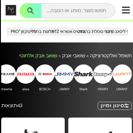
עי ליסינג פרטי
רכבי סמלת בהנחה
כרטיס אשראי HTZ
מלונות בחו"ל
הייטקזון PRO²
חשמל ואלקטרוניקה
>
שואבי אבק
>
שואב אבק אלחוטי
dreame
aiwa
BOSCH
JIMMY
Shark
HENRY
UWANT
סינון ומיון
43
תוצאות