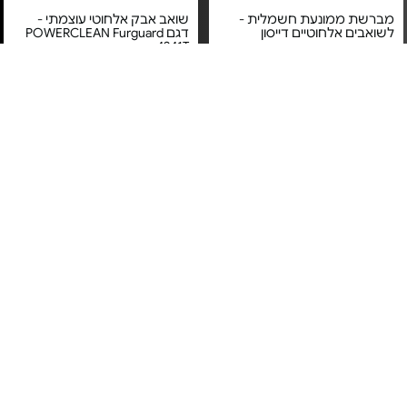
מברשת ממונעת חשמלית -
שואב אבק אלחוטי עוצמתי -
לשואבים אלחוטיים דייסון
דגם POWERCLEAN Furguard
4241T
מחיר מיוחד
מחיר מיוחד
אחריות יבואן רשמי
אחריות יבואן רשמי
משלוח חינם
משלוח חינם
3#
הכי נמכר
שואב אבק אלחוטי - Dreame
‏שואב אלחוטי - דגם Z30