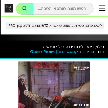
עי ליסינג פרטי
רכבי סמלת בהנחה
כרטיס אשראי HTZ
מלונות בחו"ל
הייטקזון PRO²
בילוי, פנאי ולימודים >
בילוי ופנאי >
חדרי בריחה >
קווסט רום | Quest Room