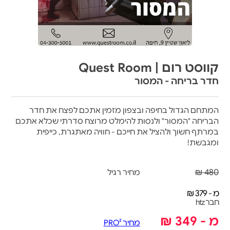
קווסט רום | Quest Room
חדר בריחה - המסור
המתחם הגדול בחיפה ובצפון מזמין אתכם לפצח את חדר
הבריחה "המסור" ולנסות להימלט מרוצח סדרתי שכלא אתכם
במרתף חשוך ולהציל את חייכם - חוויה מאתגרת, כייפית
ומגבשת!
480 ₪
מחיר רגיל
מ - 379 ₪
חבר htz
מ - 349 ₪
מחיר PRO²