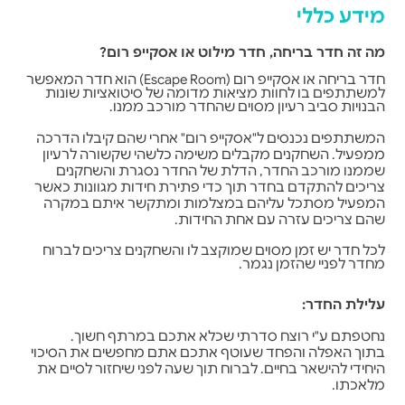
מידע כללי
מה זה חדר בריחה, חדר מילוט או אסקייפ רום?
חדר בריחה או אסקייפ רום (Escape Room) הוא חדר המאפשר
למשתתפים בו לחוות מציאות מדומה של סיטואציות שונות
הבנויות סביב רעיון מסוים שהחדר מורכב ממנו.
המשתתפים נכנסים ל
"אסקייפ רום" אחרי שהם קיבלו הדרכה
ממפעיל. השחקנים מקבלים משימה כלשהי שקשורה לרעיון
שממנו מורכב החדר, הדלת של החדר נסגרת והשחקנים
צריכים להתקדם בחדר תוך כדי פתירת חידות מגוונות כאשר
המפעיל מסתכל עליהם במצלמות ומתקשר איתם במקרה
שהם צריכים עזרה עם אחת החידות.
לכל חדר יש זמן מסוים שמוקצב לו והשחקנים צריכים לברוח
מחדר לפניי שהזמן נגמר.
עלילת החדר:
נחטפתם ע"י רוצח סדרתי שכלא אתכם במרתף חשוך.
בתוך האפלה והפחד שעוטף אתכם אתם מחפשים את הסיכוי
היחידי להישאר בחיים. לברוח תוך שעה לפני שיחזור לסיים את
מלאכתו.