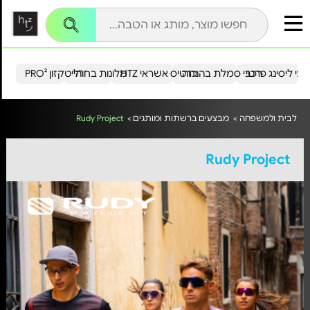
עי ליסינג פרטי
רכבי סמלת בהנחה
כרטיס אשראי HTZ
מלונות בחו"ל
הייטקזון PRO²
לבית ולמשפחה >
מבצעים ברשתות ומותגים >
Rudy Project
Rudy Project