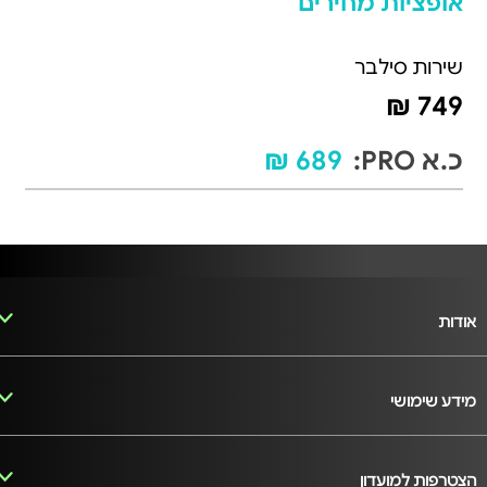
אופציות מחירים
שירות סילבר
749 ₪
כ.א PRO:
689 ₪
אודות
מידע שימושי
הצטרפות למועדון