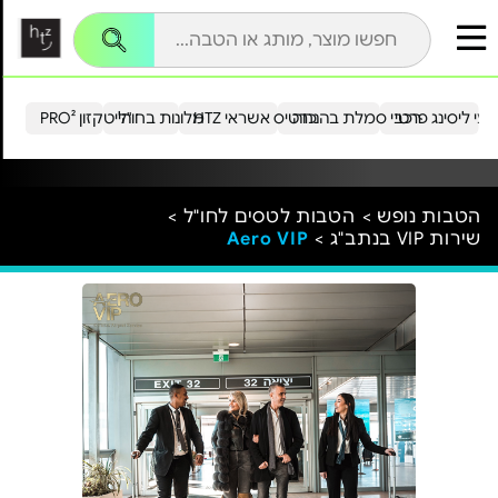
עי ליסינג פרטי
רכבי סמלת בהנחה
כרטיס אשראי HTZ
מלונות בחו"ל
הייטקזון PRO²
הטבות נופש >
הטבות לטסים לחו"ל >
שירות VIP בנתב"ג >
Aero VIP