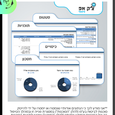
**אני מודע לכך כי הנתונים אודותיי שנמסרו או יימסרו על ידי להייטק
סוכנות לביטוח בע"מ (להלן: "הסוכנות") במסגרת פנייה זו ובמהלך הטיפול
בה וכל הפרטים והמידע אודותיי (להלן: "המידע") שיגיעו לידיעת הסוכנות