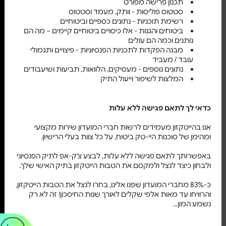
תכנון פרישה מפורט
סטטוס פוליסות - וותק, מעמד וסטטוס
רשימת תוכניות - נתונים כספיים וביטוחיים
ביטוחים והגנות - אלו כיסויים ביטוחיים קיימים – מה הם
נותנים וכמה הם עולים
מבנה הפקדות לתכניות הפנסיוניות - פיצויים ותגמולי
עובד / מעביד
נתונים נוספים - מעסיקים, הלוואות, תביעות ושיעבודים
המלצות לשיפור וייעול התיק
כדאי לך לתאם פגישה ללא עלות
אנו בהייטקזון מעמידים לרשות חברי המועדון שירות מקצועי
ומהימן של סוכנות היי-טק ביטוח, על כל צוות בעלי הרישיון.
באפשרותך לתאם פגישה ללא עלות, לבצע צ'ק-אפ לתיק הפנסיוני
ולבחון כיצד לנצל ולמקסם את הטבות הייטקזון בתיק האישי שלך.
כ-83% מחברי המועדון שפנו אלינו, בחרו לנצל את הטבות הייטקזון,
והרוויחו עד מאות אלפי שקלים לאורך שנות החיסכון! זה לא רק
נשמע המון...