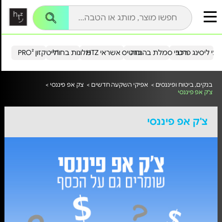
עי ליסינג פרטי
רכבי סמלת בהנחה
כרטיס אשראי HTZ
מלונות בחו"ל
הייטקזון PRO²
בנקים, ביטוח ופיננסים >
אפיקי השקעה חדשים >
צק אפ פיננסי >
צ'ק אפ פיננסי
צ'ק אפ פיננסי