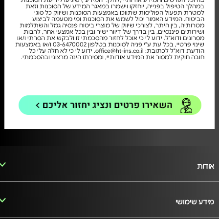
במהלך הטיפול בפנייה, יוחזקו וישמרו במאגר המידע של הסוכנות וזאת
למטרת תפעול הפוליסות שתווכו באמצעות הסוכנות ושיווק כל סוגי
הביטוח. המידע האמור יכול לשמש את הסוכנות ומי מטעמה לביצוע
מטרותיה, בין היתר, לצורכי שיווק של מוצרי ביטוח פנסיה גמל והשתלמות
ושירותים פיננסיים, בין בדרך של דיוור ישיר ובין בכל אמצעי אחר, לרבות
מסרונים ודוא"ל. ידוע לי כי אוכל לחזור מהסכמתי זו ולבקש את הסרתי ו/או
שינוי פרטיי, בכל עת ע"י פניה לסוכנות בטלפון 03-6470002 ו/או באמצעות
הודעת דוא"ל לכתובת: office@ht-ins.co.il. ידוע לי כי לא חלה עלי כל
חובה חוקית למסור את המידע אודותיי, ומסירתו הינה מרצוני ובהסכמתי.
אודות
מידע שימושי