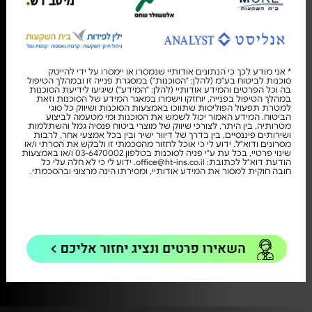
* אני מודע לכך כי הנתונים אודותיי שנמסרו או יימסרו על ידי להייטק
סוכנות לביטוח בע"מ (להלן: "הסוכנות") במסגרת פנייה זו ובמהלך הטיפול
בה וכל הפרטים והמידע אודותיי (להלן: "המידע") שיגיעו לידיעת הסוכנות
במהלך הטיפול בפנייה, יוחזקו וישמרו במאגר המידע של הסוכנות וזאת
למטרת תפעול הפוליסות שתווכו באמצעות הסוכנות ושיווק כל סוגי
הביטוח. המידע האמור יכול לשמש את הסוכנות ומי מטעמה לביצוע
מטרותיה, בין היתר, לצורכי שיווק של מוצרי ביטוח פנסיה גמל והשתלמות
ושירותים פיננסיים, בין בדרך של דיוור ישיר ובין בכל אמצעי אחר, לרבות
מסרונים ודוא"ל. ידוע לי כי אוכל לחזור מהסכמתי זו ולבקש את הסרתי ו/או
שינוי פרטיי, בכל עת ע"י פניה לסוכנות בטלפון 03-6470002 ו/או באמצעות
הודעת דוא"ל לכתובת: office@ht-ins.co.il. ידוע לי כי לא חלה עלי כל
חובה חוקית למסור את המידע אודותיי, ומסירתו הינה מרצוני ובהסכמתי.