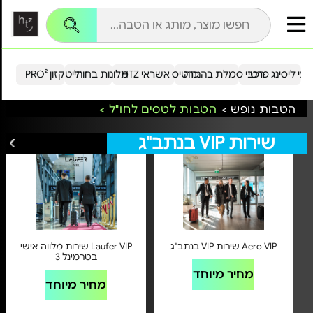
עי ליסינג פרטי
רכבי סמלת בהנחה
כרטיס אשראי HTZ
מלונות בחו"ל
הייטקזון PRO²
הטבות נופש >
הטבות לטסים לחו"ל >
שירות VIP בנתב"ג
לכל הצעות שירות VIP בנתב"ג
Aero VIP שירות VIP בנתב"ג
Laufer VIP שירות מלווה אישי
בטרמינל 3
מחיר מיוחד
מחיר מיוחד