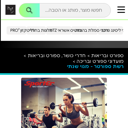
עי ליסינג פרטי
רכבי סמלת בהנחה
כרטיס אשראי HTZ
מלונות בחו"ל
הייטקזון PRO²
ספורט ובריאות >
חדרי כושר, ספורט ובריאות >
מועדוני ספורט ובריכה >
רשת ספורטר - מנוי שנתי