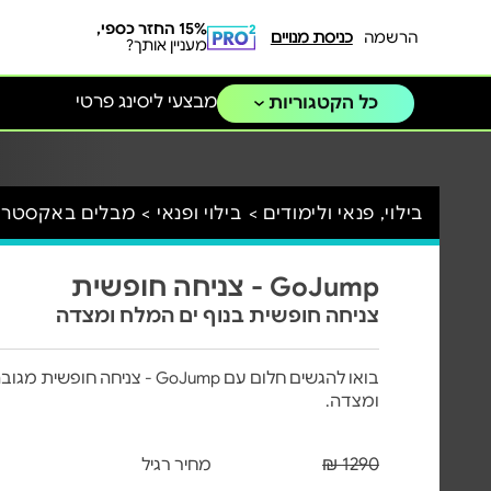
15% החזר כספי,
הרשמה
כניסת מנויים
מעניין אותך?
מבצעי ליסינג פרטי
כל הקטגוריות
בילוי, פנאי ולימודים >
בילוי ופנאי >
מבלים באקסטרי
GoJump - צניחה חופשית
צניחה חופשית בנוף ים המלח ומצדה
ומצדה.
1290 ₪
מחיר רגיל