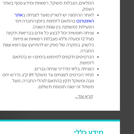
המלאים, הגבלות משקל, רפואיות ומידע נוסף באתר
העסק.
לאחר ההזמנה יש לשריין מועד לצניחה ב
אתר
האינטרנט
בהתאם לזמינות ביומן החברה וימי
הפעילות (משתנה בין עונות השנה).
צניחה חופשית יכול לבצע כל אדם בבריאות תקינה
מגיל 12 ומעלה וללא מגבלות רפואיות או פיזיות
כלשהן. במקרה של ספק יש להתייעץ עם רופא וצוות
החברה.
הכרטיסים תקפים למימוש בימים ו-ש בהתאם
לזמינות.
הצניחה בליווי מדריכי צניחה גברים.
מחיר הכרטיס לצונחים עד משקל 89 ק"ג. נדרש יחס
גובה ומשקל תקין בהתאם לנהלי החברה, מעל
משקל זה ישנה תוספת תשלום.
קיום הפעילות מותנה באישור חיל האויר, רשויות
קרא עוד...
התעופה, ומזג אויר סביר.
מידע כללי