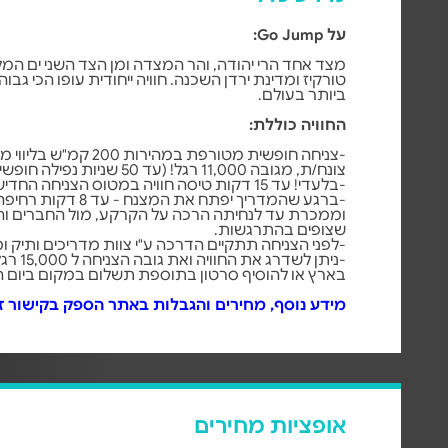
על Go Jump:
מצד אחד הרי יהודה, והר המצדה ומן הצד השני ים המ
טורקיז ומדינת ירדן השכנה. חוויה ייחודית עופו הכי גב
ביותר בעולם.
החוויה כוללת:
-צניחה חופשית מטורפת במהירות 0
צונח/ת, מגובה 11,000 רגל! (עד 50 שניות נפילה חופשית!)
-בלעדי! עד 15 דקות טיסה חוויה במטוס הצניחה החדיש בארץ.
-ברגע שהמדריך יפתח את המצנ
וממכרת עד לנחיתה הרכה על הקרקע, מול החברים 
שצופים בהתרגשות.
-לפני הצניחה תתקיים הדרכה ע"י צוות מדריכים ותיק ו
-ניתן לשדרג את
בארץ או להוסיף סרטון בתוספת תשלום במקום ביום ה
מידע נוסף, מחירים והגבלות באתר הספק בקישור ז
אופציות מחירים