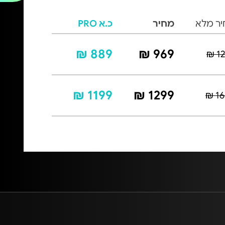
ר מלא
מחיר
כ.א PRO
889 ₪
969 ₪
12
1199 ₪
1299 ₪
16