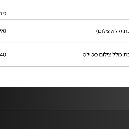
מחי
90 ₪
40 ₪