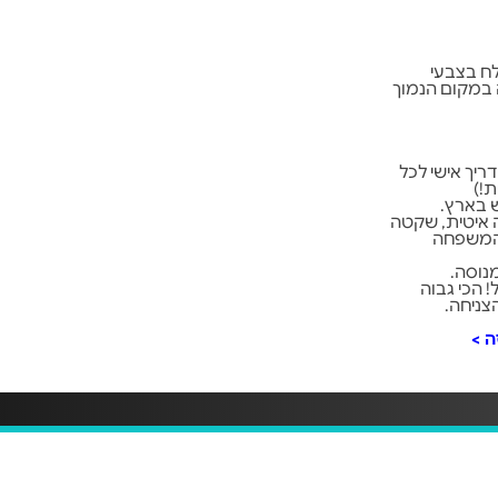
לח בצבעי
וה במקום הנמוך
20 קמ"ש בליווי מדריך אישי לכל
ח - עד 8 דקות רחיפה איטית, שקטה
והמשפחה
מנוסה.
 החוויה ואת גובה הצניחה ל 15,000 רגל! הכי גבוה
צניחה.
ה
>