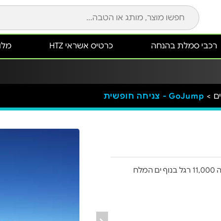
רכבי סמלת בהנחה
כרטיס אשראי HTZ
מלונ
ם >
GoJump - צניחה חופשית
בואו להגשים חלום עם GoJump - צניחה חופשית מגובה 11,000 רגל בנוף ים המלח