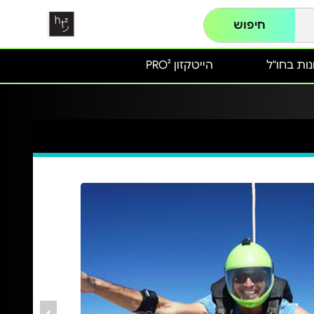
חיפוש
ות בחו"ל
הייטקזון PRO²