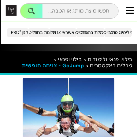
עי ליסינג פרטי
רכבי סמלת בהנחה
כרטיס אשראי HTZ
מלונות בחו"ל
הייטקזון PRO²
בילוי, פנאי ולימודים >
בילוי ופנאי >
מבלים באקסטרים >
GoJump - צניחה חופשית