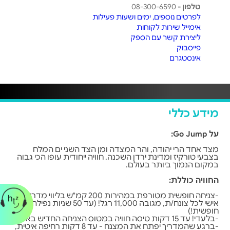
טלפון -
08-300-6590
לפרטים נוספים, ימים ושעות פעילות
אימייל שירות לקוחות
ליצירת קשר עם הספק
פייסבוק
אינסטגרם
מידע כללי
על Go Jump:
מצד אחד הרי יהודה, והר המצדה ומן הצד השני ים המלח
בצבעי טורקיז ומדינת ירדן השכנה. חוויה ייחודית עופו הכי גבוה
במקום הנמוך ביותר בעולם.
החוויה כוללת:
-צניחה חופשית מטורפת במהירות 200 קמ"ש בליווי מדריך
אישי לכל צונח/ת, מגובה 11,000 רגל! (עד 50 שניות נפילה
חופשית!)
-בלעדי! עד 15 דקות טיסה חוויה במטוס הצניחה החדיש בארץ.
-ברגע שהמדריך יפתח את המצנח - עד 8 דקות רחיפה איטית,