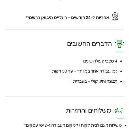
הקניות באתר
ובנוסף, PRO² shop עד 50% הנחה
על הטבות פנאי, מסעדות, גדג'טים
אחריות ל-24 חודשים – רונלייט היבואן הרשמי*
ועוד | מחיר PRO² מסובסד על מאות
אטרקציות וחוויות
בצירוף בן/בת זוג מחשבון בנק
משותף נהנים מהחזר כספי גבוה
יותר
לפרטים נוספים >
הדברים החשובים
*בתשלום בכרטיס אשראי הייטקזון
בסטטוס PRO² ובכפוף לתקנון PRO²
4 מצבי פעולה שונים
זמן עבודה ארוך במיוחד – עד 50 דקות
תצוגה וחיווי קולי – בעברית
בדקו אם אני PRO² >
משלוחים והחזרות
משלוח חינם לבית לקוח / למקום העבודה 2-4 ימי עסקים*