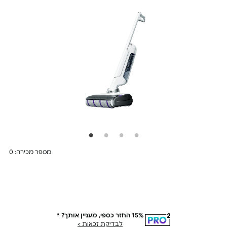
מספר מכירה: 0
PRO²
15% החזר כספי, מעניין אותך? *
עד 15% החזר כספי על
לבדיקת זכאות >