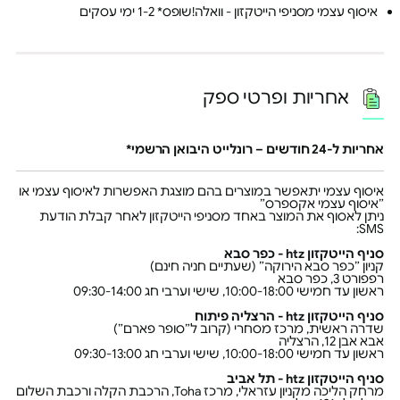
איסוף עצמי מסניפי הייטקזון - וואלה!שופס* 1-2 ימי עסקים
אחריות ופרטי ספק
אחריות ל-24 חודשים – רונלייט היבואן הרשמי*
איסוף עצמי יתאפשר במוצרים בהם מוצגת האפשרות לאיסוף עצמי או
״איסוף עצמי אקספרס״
ניתן לאסוף את המוצר באחד מסניפי הייטקזון לאחר קבלת הודעת
SMS:
סניף הייטקזון htz - כפר סבא
קניון ״כפר סבא הירוקה״ (שעתיים חניה חינם)
רפפורט 3, כפר סבא
ראשון עד חמישי 10:00-18:00, שישי וערבי חג 09:30-14:00
סניף הייטקזון htz - הרצליה פיתוח
שדרה ראשית, מרכז מסחרי (קרוב ל״סופר פארם״)
אבא אבן 12, הרצליה
ראשון עד חמישי 10:00-18:00, שישי וערבי חג 09:30-13:00
סניף הייטקזון htz - תל אביב
מרחק הליכה מקניון עזראלי, מרכז Toha, הרכבת הקלה ורכבת השלום