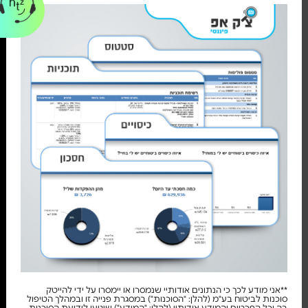
**אני מודע לכך כי הנתונים אודותיי שנמסרו או יימסרו על ידי להייטק
סוכנות לביטוח בע"מ (להלן: "הסוכנות") במסגרת פנייה זו ובמהלך הטיפול
בה וכל הפרטים והמידע אודותיי (להלן: "המידע") שיגיעו לידיעת הסוכנות