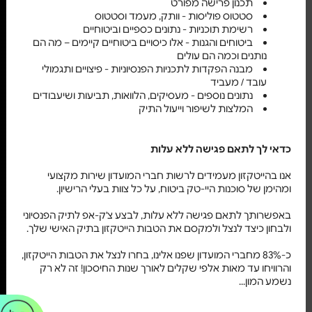
תכנון פרישה מפורט
סטטוס פוליסות - וותק, מעמד וסטטוס
רשימת תוכניות - נתונים כספיים וביטוחיים
ביטוחים והגנות - אלו כיסויים ביטוחיים קיימים – מה הם
נותנים וכמה הם עולים
מבנה הפקדות לתכניות הפנסיוניות - פיצויים ותגמולי
עובד / מעביד
נתונים נוספים - מעסיקים, הלוואות, תביעות ושיעבודים
המלצות לשיפור וייעול התיק
כדאי לך לתאם פגישה ללא עלות
אנו בהייטקזון מעמידים לרשות חברי המועדון שירות מקצועי
ומהימן של סוכנות היי-טק ביטוח, על כל צוות בעלי הרישיון.
באפשרותך לתאם פגישה ללא עלות, לבצע צ'ק-אפ לתיק הפנסיוני
ולבחון כיצד לנצל ולמקסם את הטבות הייטקזון בתיק האישי שלך.
כ-83% מחברי המועדון שפנו אלינו, בחרו לנצל את הטבות הייטקזון,
והרוויחו עד מאות אלפי שקלים לאורך שנות החיסכון! זה לא רק
נשמע המון...