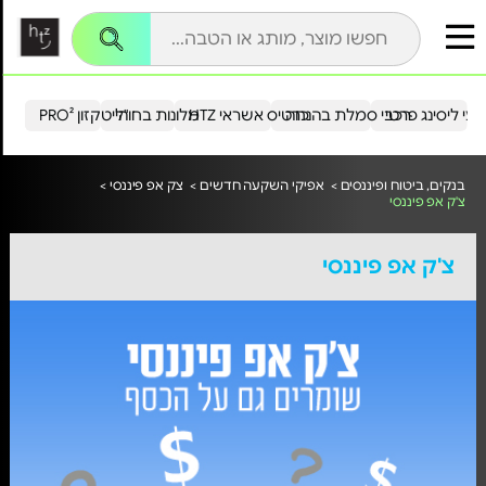
עי ליסינג פרטי
רכבי סמלת בהנחה
כרטיס אשראי HTZ
מלונות בחו"ל
הייטקזון PRO²
בנקים, ביטוח ופיננסים >
אפיקי השקעה חדשים >
צק אפ פיננסי >
צ'ק אפ פיננסי
צ'ק אפ פיננסי