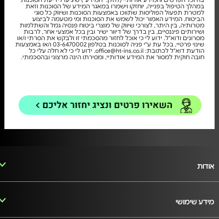
במהלך הטיפול בפנייה, יוחזקו וישמרו במאגר המידע של הסוכנות וזאת
למטרת תפעול הפוליסות שתווכו באמצעות הסוכנות ושיווק כל סוגי
הביטוח. המידע האמור יכול לשמש את הסוכנות ומי מטעמה לביצוע
מטרותיה, בין היתר, לצורכי שיווק של מוצרי ביטוח פנסיה גמל והשתלמות
ושירותים פיננסיים, בין בדרך של דיוור ישיר ובין בכל אמצעי אחר, לרבות
מסרונים ודוא"ל. ידוע לי כי אוכל לחזור מהסכמתי זו ולבקש את הסרתי ו/או
שינוי פרטיי, בכל עת ע"י פניה לסוכנות בטלפון 03-6470002 ו/או באמצעות
הודעת דוא"ל לכתובת: office@ht-ins.co.il. ידוע לי כי לא חלה עלי כל
חובה חוקית למסור את המידע אודותיי, ומסירתו הינה מרצוני ובהסכמתי.
אודות
מידע שימושי