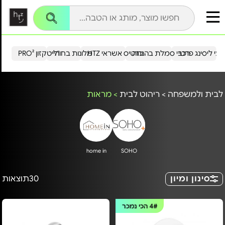
עי ליסינג פרטי
רכבי סמלת בהנחה
כרטיס אשראי HTZ
מלונות בחו"ל
הייטקזון PRO²
לבית ולמשפחה
>
ריהוט לבית
>
מראות
home in
SOHO
סינון ומיון
30
תוצאות
4#
הכי נמכר