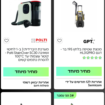
מכונת שטיפה בלחץ 195 בר -
מערכת היברידית 3 ב-1 לחיטוי
דגם HL312PRO
ושאיבה Polti StainOver SC30 -
קיטור עוצמתי עד ‎100°C‎
להסרת כתמים קשים
מחיר מיוחד
מחיר מיוחד
אחריות ל12 חודשים על ידי
אחריות יבואן רשמי
Semicom
משלוח חינם
3#
הכי נמכר