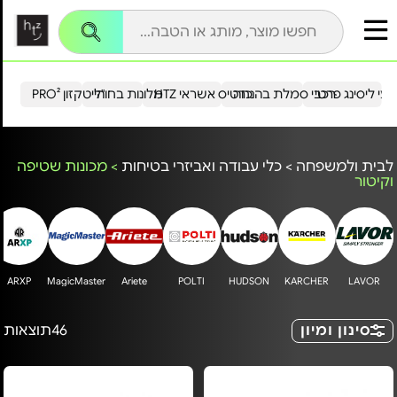
עי ליסינג פרטי
רכבי סמלת בהנחה
כרטיס אשראי HTZ
מלונות בחו"ל
הייטקזון PRO²
לבית ולמשפחה
>
כלי עבודה ואביזרי בטיחות
>
מכונות שטיפה
וקיטור
ARXP
MagicMaster
Ariete
POLTI
HUDSON
KARCHER
LAVOR
סינון ומיון
46
תוצאות