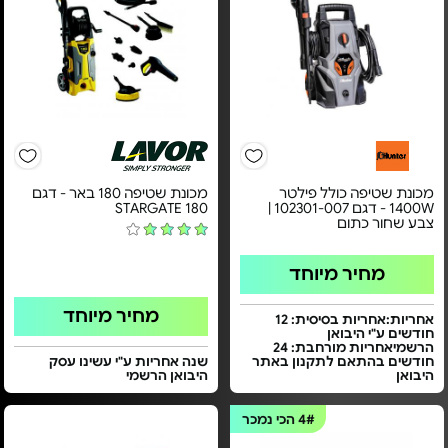
מכונת שטיפה כולל פילטר
מכונת שטיפה 180 באר - דגם
1400W - דגם 102301-007 |
STARGATE 180
צבע שחור כתום
מחיר מיוחד
מחיר מיוחד
אחריות:אחריות בסיסית: 12
חודשים ע"י היבואן
הרשמיאחריות מורחבת: 24
חודשים בהתאם לתקנון באתר
שנה אחריות ע"י עשינו עסק
היבואן
היבואן הרשמי
4#
הכי נמכר