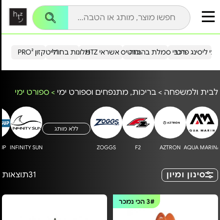
עי ליסינג פרטי
רכבי סמלת בהנחה
כרטיס אשראי HTZ
מלונות בחו"ל
הייטקזון PRO²
לבית ולמשפחה
>
בריכות, מתנפחים וספורט ימי
>
ספורט ימי
ללא מותג
UP
INFINITY SUN
ZOGGS
F2
AZTRON
AQUA MARIN
סינון ומיון
31
תוצאות
3#
הכי נמכר