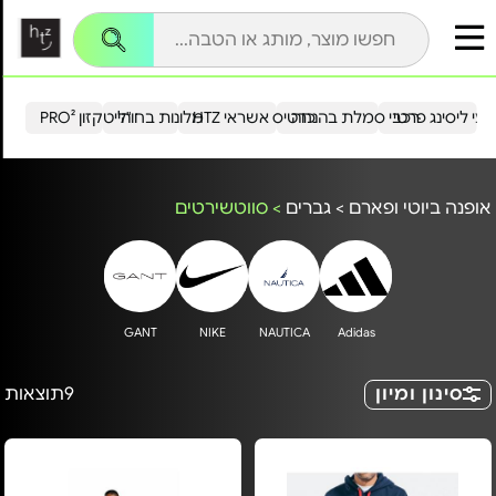
עי ליסינג פרטי
רכבי סמלת בהנחה
כרטיס אשראי HTZ
מלונות בחו"ל
הייטקזון PRO²
אופנה ביוטי ופארם
>
גברים
>
סווטשירטים
GANT
NIKE
NAUTICA
Adidas
סינון ומיון
9
תוצאות