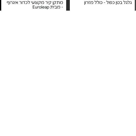
גלגל בטן כפול - כולל מזרון
מתקן קיר מקצועי לכדור איגרוף
- מבית Euroleap
מחיר מיוחד
מחיר מיוחד
אחריות יבואן רשמי
משלוח חינם
משלוח חינם
מדרגת אירובי - מבית Euroleap
זוג כפפות איגרוף - מצופות דמוי
עור