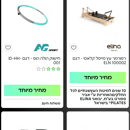
רפורמר עץ מייפל קלאסי - דגם
חישוק הולה הופ - דגם ID-HH-
001
ELN 100002
מחיר מיוחד
מחיר מיוחד
10 שנים למיטת העץשנתיים לכל
החלקיםהאחריות ע"י אביר
ספורט בע"מ, יבואני ELINA
PILATES® בישראל
משלוח חינם