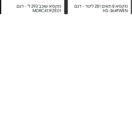
מקפיא 8 תאים 281 ליטר - דגם
מקפיא שוכב 293 ל' - דגם
MDRC411FZE01
HS-364FWEN
מחיר מיוחד
מחיר מיוחד
אחריות יבואן רשמי
אחריות יבואן רשמי
משלוח חינם
משלוח חינם
מקפיא 7 תאים 280 ל' - דגם
מקפיא / מקרר 8 תאים - דגם
LFZ-E377WH לבן
MDRU385MTE01