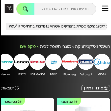
עי ליסינג פרטי
רכבי סמלת בהנחה
כרטיס אשראי HTZ
מלונות בחו"ל
הייטקזון PRO²
חשמל ואלקטרוניקה
>
מוצרי חשמל לבית
>
מקפיאים
Hisense
LENCO
NORMANDE
BEKO
Blomberg
DeLonghi
MIDEA
סינון ומיון
35
תוצאות
1#
הכי נמכר
2#
הכי נמכר