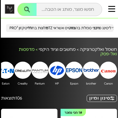
עי ליסינג פרטי
רכבי סמלת בהנחה
כרטיס אשראי HTZ
מלונות בחו"ל
הייטקזון PRO²
חשמל ואלקטרוניקה
>
מחשבים וציוד היקפי
>
מדפסות
ואל-פסק
Eaton
Creality
Pantum
HP
Epson
brother
Canon
סינון ומיון
106
תוצאות
1#
הכי נמכר