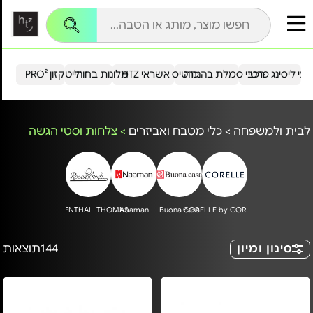
עי ליסינג פרטי
רכבי סמלת בהנחה
כרטיס אשראי HTZ
מלונות בחו"ל
הייטקזון PRO²
לבית ולמשפחה
>
כלי מטבח ואביזרים
>
צלחות וסטי הגשה
ROSENTHAL-THOMAS
Naaman
Buona casa
CORELLE by CORNING
סינון ומיון
144
תוצאות