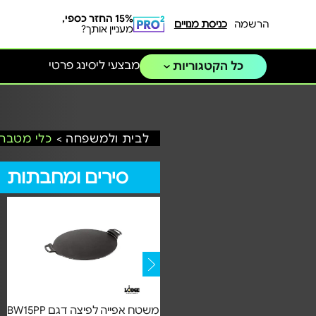
15% החזר כספי,
הרשמה
כניסת מנויים
מעניין אותך?
מבצעי ליסינג פרטי
כל הקטגוריות
לבית ולמשפחה >
כלי מטבח 
סירים ומחבתות
סט מחבתות דגם LC2SETA
משטח אפייה לפיצה דגם BW15PP