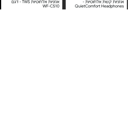
אוזניות קשת אלחוטיות -
אוזניות אלחוטיות TWS - דגם
WF-C510
QuietComfort Headphones
מחיר מיוחד
מחיר מיוחד
אחריות יבואן רשמי
אחריות יבואן רשמי
משלוח חינם
משלוח חינם
אוזניות אלחוטיות - AirPods 4
אוזניות TWS - דגם TW-E3B |
MXP63ZM/A
צבע לבחירה