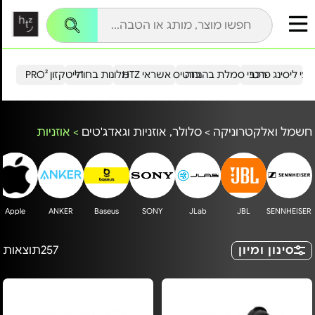
עי ליסינג פרטי
רכבי סמלת בהנחה
כרטיס אשראי HTZ
מלונות בחו"ל
הייטקזון PRO²
חשמל ואלקטרוניקה
>
סלולר, אוזניות וגאדג'טים
>
אוזניות
Apple
ANKER
Baseus
SONY
JLab
JBL
SENNHEISER
סינון ומיון
257
תוצאות