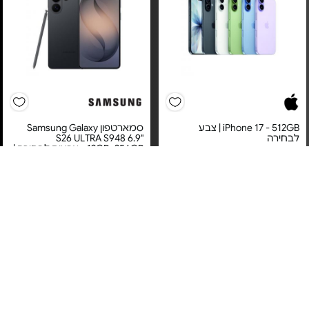
iPhone 17 - 512GB | צבע
סמארטפון Samsung Galaxy
לבחירה
S26 ULTRA S948 6.9"
12GB+256GB - צבעים לבחירה |
אחריות סאני
מחיר מיוחד
מחיר מיוחד
אחריות יבואן רשמי
אחריות יבואן רשמי
משלוח חינם
משלוח חינם
3#
הכי נמכר
2#
הכי נמכר