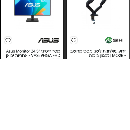
זרוע שולחנית לשני מסכי מחשב
מסך גיימינג "24.5 Asus Monitor
- MO2B | מנגנון בוכנה
VA259HGA FHD - אחריות יבואן
רשמי
מחיר מיוחד
מחיר מיוחד
אחריות לכל החיים בכפוף
לתעודת האחריות של היצרן
אחריות יבואן רשמי
זרועות שיח
משלוח חינם