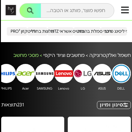
עי ליסינג פרטי
רכבי סמלת בהנחה
כרטיס אשראי HTZ
מלונות בחו"ל
הייטקזון PRO²
חשמל ואלקטרוניקה
>
מחשבים וציוד היקפי
>
מסכי מחשב
PHILIPS
Acer
SAMSUNG
Lenovo
LG
ASUS
DELL
סינון ומיון
231
תוצאות