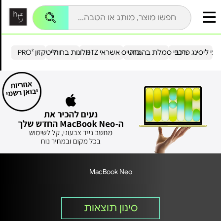
עי ליסינג פרטי
רכבי סמלת בהנחה
כרטיס אשראי HTZ
מלונות בחו"ל
הייטקזון PRO²
MacBook Neo
סינון תוצאות